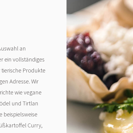
 Auswahl an
 ein vollständiges
tierische Produkte
gen Adresse. Wir
erichte wie vegane
ödel und Tirtlan
e beispielsweise
üßkartoffel Curry,