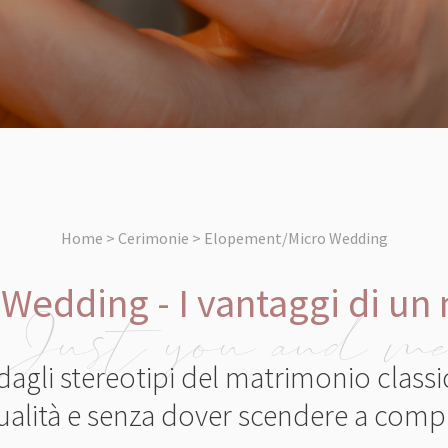
Home > Cerimonie > Elopement/Micro Wedding
Wedding - I vantaggi di un
Just you and m
gli stereotipi del matrimonio class
dualità e senza dover scendere a com