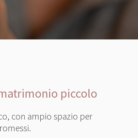
 matrimonio piccolo
e
ico, con ampio spazio per
promessi.