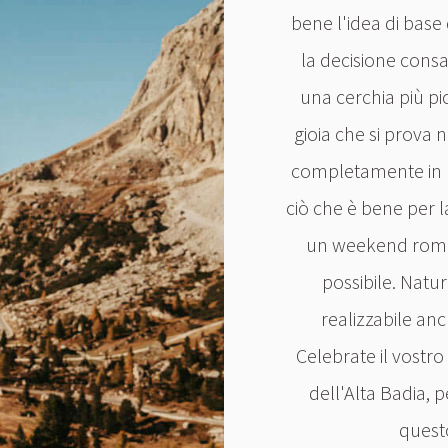
bene l'idea di base
la decisione cons
una cerchia più pi
gioia che si prova n
completamente in 
ciò che è bene per la
un weekend romant
possibile. Nat
realizzabile anc
Celebrate il vostr
dell'Alta Badia, p
quest