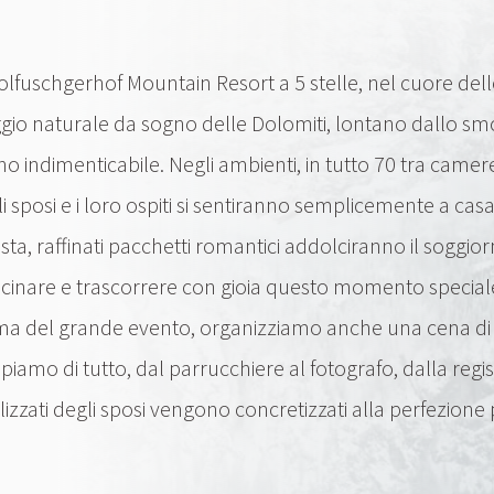
Kolfuschgerhof Mountain Resort a 5 stelle, nel cuore dell
ggio naturale da sogno delle Dolomiti, lontano dallo smo
o indimenticabile. Negli ambienti, in tutto 70 tra camer
i sposi e i loro ospiti si sentiranno semplicemente a casa
hiesta, raffinati pacchetti romantici addolciranno il sogg
ascinare e trascorrere con gioia questo momento speciale,
. Prima del grande evento, organizziamo anche una cena d
piamo di tutto, dal parrucchiere al fotografo, dalla regist
lizzati degli sposi vengono concretizzati alla perfezion