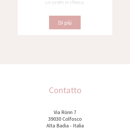
trasferimento in elicottero a Venezia e
Toscana, 3 location - 3 matrimoni
Di più
Contatto
Via Rönn 7
39030 Colfosco
Alta Badia - Italia