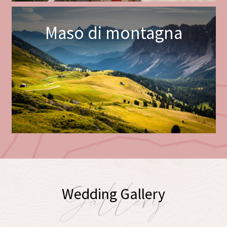
Maso di montagna
Gallery
Wedding Gallery