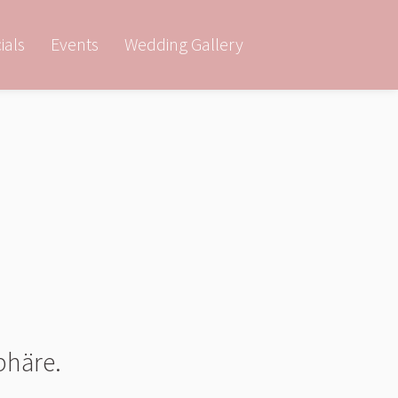
ials
Events
Wedding Gallery
phäre.